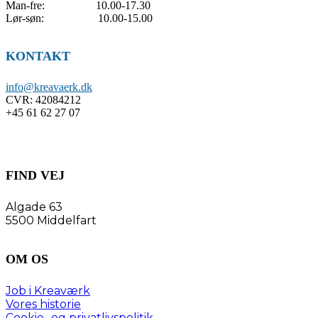
Man-fre: 10.00-17.30
Lør-søn: 10.00-15.00
KONTAKT
info@kreavaerk.dk
CVR:
42084212
+45 61 62 27 07
FIND VEJ
Algade 63
5500 Middelfart
OM OS
Job i Kreaværk
Vores historie
Cookie- og privatlivspolitik