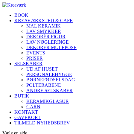
BOOK
KREAVÆRKSTED & CAFÉ
MAL KERAMIK
LAV SMYKKER
DEKORÉR FIGUR
LAV NØGLERINGE
DEKORER MULEPOSE
EVENTS
PRISER
SELSKABER
UD AF HUSET
PERSONALEHYGGE
BØRNEFØDSELSDAG
POLTERABEND
ANDRE SELSKABER
BUTIK
KERAMIKGLASUR
GARN
KONTAKT
GAVEKORT
TILMELD NYHEDSBREV
Vælg en side