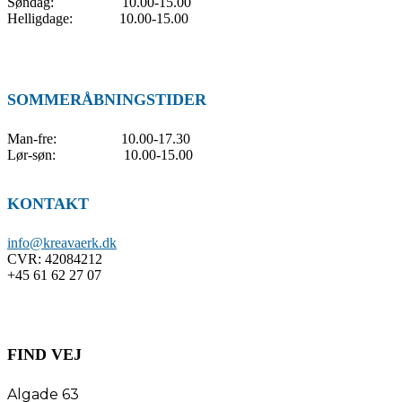
Søndag: 10.00-15.00
Helligdage: 10.00-15.00
SOMMERÅBNINGSTIDER
Man-fre: 10.00-17.30
Lør-søn: 10.00-15.00
KONTAKT
info@kreavaerk.dk
CVR:
42084212
+45 61 62 27 07
FIND VEJ
Algade 63