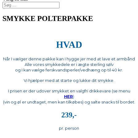
SMYKKE POLTERPAKKE
HVAD
Når I vælger denne pakke kan I hygge jer med at lave et armbånd
Alle vores smykkedele er i ægte sterling sølv
og I kan vælge ferskvandsperler/vedhæng op til 40 kr.
Vi hjælper med at starte og lukke dit smykke.
I prisen er der udover smykket en valgfri drikkevare (se menu
HER
)
(vin og øl er undtaget, men kan tilkøbes) og salte snacks til bordet.
239,-
pr. person