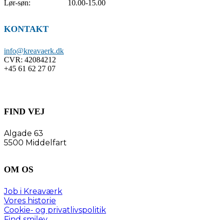
Lør-søn: 10.00-15.00
KONTAKT
info@kreavaerk.dk
CVR:
42084212
+45 61 62 27 07
FIND VEJ
Algade 63
5500 Middelfart
OM OS
Job i Kreaværk
Vores historie
Cookie- og privatlivspolitik
Find smiley