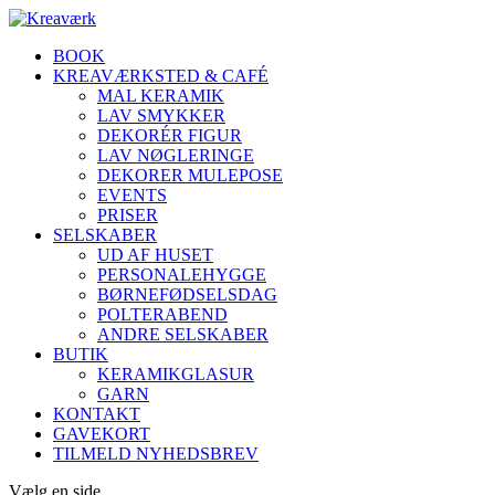
BOOK
KREAVÆRKSTED & CAFÉ
MAL KERAMIK
LAV SMYKKER
DEKORÉR FIGUR
LAV NØGLERINGE
DEKORER MULEPOSE
EVENTS
PRISER
SELSKABER
UD AF HUSET
PERSONALEHYGGE
BØRNEFØDSELSDAG
POLTERABEND
ANDRE SELSKABER
BUTIK
KERAMIKGLASUR
GARN
KONTAKT
GAVEKORT
TILMELD NYHEDSBREV
Vælg en side