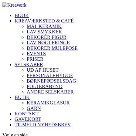
BOOK
KREAVÆRKSTED & CAFÉ
MAL KERAMIK
LAV SMYKKER
DEKORÉR FIGUR
LAV NØGLERINGE
DEKORER MULEPOSE
EVENTS
PRISER
SELSKABER
UD AF HUSET
PERSONALEHYGGE
BØRNEFØDSELSDAG
POLTERABEND
ANDRE SELSKABER
BUTIK
KERAMIKGLASUR
GARN
KONTAKT
GAVEKORT
TILMELD NYHEDSBREV
Vælg en side