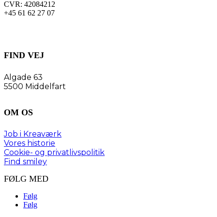
CVR:
42084212
+45 61 62 27 07
FIND VEJ
Algade 63
5500 Middelfart
OM OS
Job i Kreaværk
Vores historie
Cookie- og privatlivspolitik
Find smiley
FØLG MED
Følg
Følg