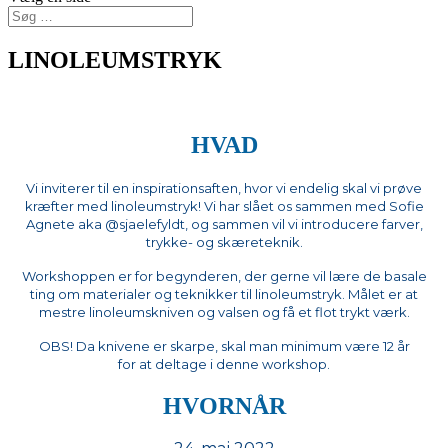
LINOLEUMSTRYK
HVAD
Vi inviterer til en inspirationsaften, hvor vi endelig skal vi prøve
kræfter med linoleumstryk! Vi har slået os sammen med Sofie
Agnete aka @sjaelefyldt, og sammen vil vi introducere farver,
trykke- og skæreteknik.
Workshoppen er for begynderen, der gerne vil lære de basale
ting om materialer og teknikker til linoleumstryk. Målet er at
mestre linoleumskniven og valsen og få et flot trykt værk.
OBS! Da knivene er skarpe, skal man minimum være 12 år
for at deltage i denne workshop.
HVORNÅR