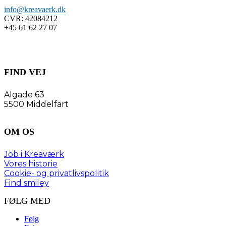
info@kreavaerk.dk
CVR:
42084212
+45 61 62 27 07
FIND VEJ
Algade 63
5500 Middelfart
OM OS
Job i Kreaværk
Vores historie
Cookie- og privatlivspolitik
Find smiley
FØLG MED
Følg