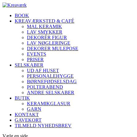
BOOK
KREAVÆRKSTED & CAFÉ
MAL KERAMIK
LAV SMYKKER
DEKORÉR FIGUR
LAV NØGLERINGE
DEKORER MULEPOSE
EVENTS
PRISER
SELSKABER
UD AF HUSET
PERSONALEHYGGE
BØRNEFØDSELSDAG
POLTERABEND
ANDRE SELSKABER
BUTIK
KERAMIKGLASUR
GARN
KONTAKT
GAVEKORT
TILMELD NYHEDSBREV
Vælg en side