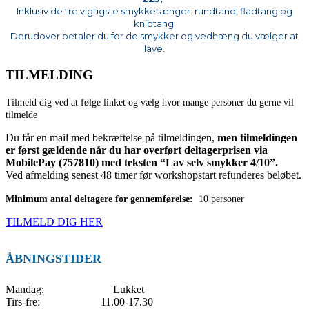
Inklusiv de tre vigtigste
smykketænger: rundtand, fladtang og
knibtang.
Derudover betaler du for de smykker og vedhæng du vælger at
lave.
TILMELDING
Tilmeld dig ved at følge linket og vælg hvor mange personer du gerne vil
tilmelde
Du får en mail med bekræftelse på tilmeldingen,
men tilmeldingen
er først gældende når du har overført deltagerprisen via
MobilePay (757810) med teksten “Lav selv smykker 4/10”.
Ved afmelding senest 48 timer før workshopstart refunderes beløbet.
Minimum antal deltagere for gennemførelse:
10 personer
TILMELD DIG HER
ÅBNINGSTIDER
Mandag: Lukket
Tirs-fre: 11.00-17.30