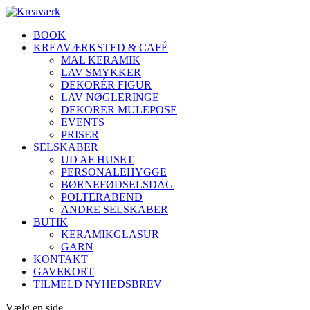
BOOK
KREAVÆRKSTED & CAFÉ
MAL KERAMIK
LAV SMYKKER
DEKORÉR FIGUR
LAV NØGLERINGE
DEKORER MULEPOSE
EVENTS
PRISER
SELSKABER
UD AF HUSET
PERSONALEHYGGE
BØRNEFØDSELSDAG
POLTERABEND
ANDRE SELSKABER
BUTIK
KERAMIKGLASUR
GARN
KONTAKT
GAVEKORT
TILMELD NYHEDSBREV
Vælg en side