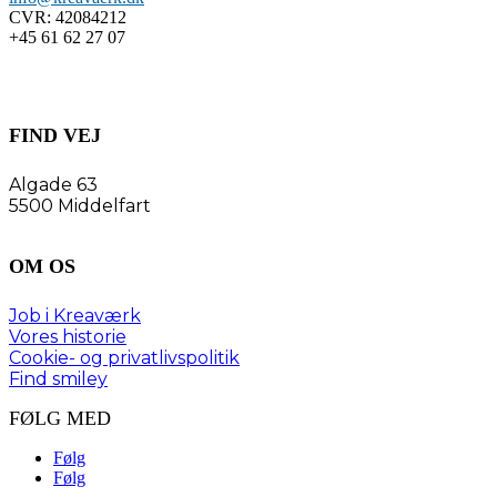
CVR:
42084212
+45 61 62 27 07
FIND VEJ
Algade 63
5500 Middelfart
OM OS
Job i Kreaværk
Vores historie
Cookie- og privatlivspolitik
Find smiley
FØLG MED
Følg
Følg