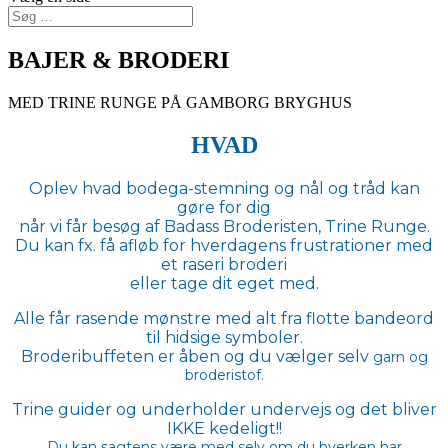
BAJER & BRODERI
MED TRINE RUNGE PÅ GAMBORG BRYGHUS
HVAD
Oplev hvad bodega-stemning og nål og tråd kan
gøre for dig
når vi får besøg af Badass Broderisten, Trine Runge.
Du kan fx. få afløb for hverdagens frustrationer med
et raseri broderi
eller tage dit eget med.
Alle får rasende mønstre med alt fra flotte bandeord
til hidsige symboler.
Broderibuffeten er åben og du vælger selv
garn og
broderistof.
Trine guider og underholder undervejs og det bliver
IKKE kedeligt!!
Du kan sagtens være med selv om du hverken har