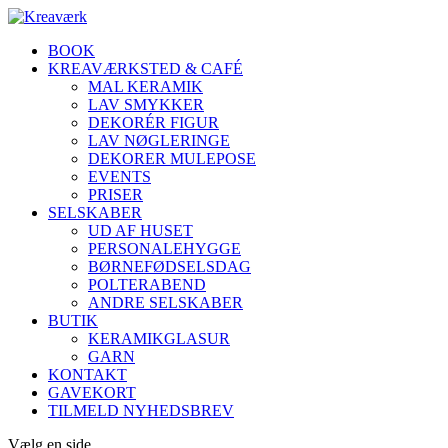
BOOK
KREAVÆRKSTED & CAFÉ
MAL KERAMIK
LAV SMYKKER
DEKORÉR FIGUR
LAV NØGLERINGE
DEKORER MULEPOSE
EVENTS
PRISER
SELSKABER
UD AF HUSET
PERSONALEHYGGE
BØRNEFØDSELSDAG
POLTERABEND
ANDRE SELSKABER
BUTIK
KERAMIKGLASUR
GARN
KONTAKT
GAVEKORT
TILMELD NYHEDSBREV
Vælg en side