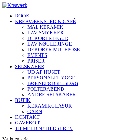
BOOK
KREAVÆRKSTED & CAFÉ
MAL KERAMIK
LAV SMYKKER
DEKORÉR FIGUR
LAV NØGLERINGE
DEKORER MULEPOSE
EVENTS
PRISER
SELSKABER
UD AF HUSET
PERSONALEHYGGE
BØRNEFØDSELSDAG
POLTERABEND
ANDRE SELSKABER
BUTIK
KERAMIKGLASUR
GARN
KONTAKT
GAVEKORT
TILMELD NYHEDSBREV
Vælg en side