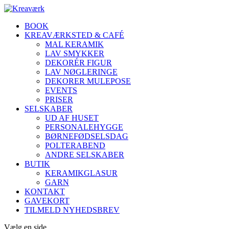
BOOK
KREAVÆRKSTED & CAFÉ
MAL KERAMIK
LAV SMYKKER
DEKORÉR FIGUR
LAV NØGLERINGE
DEKORER MULEPOSE
EVENTS
PRISER
SELSKABER
UD AF HUSET
PERSONALEHYGGE
BØRNEFØDSELSDAG
POLTERABEND
ANDRE SELSKABER
BUTIK
KERAMIKGLASUR
GARN
KONTAKT
GAVEKORT
TILMELD NYHEDSBREV
Vælg en side