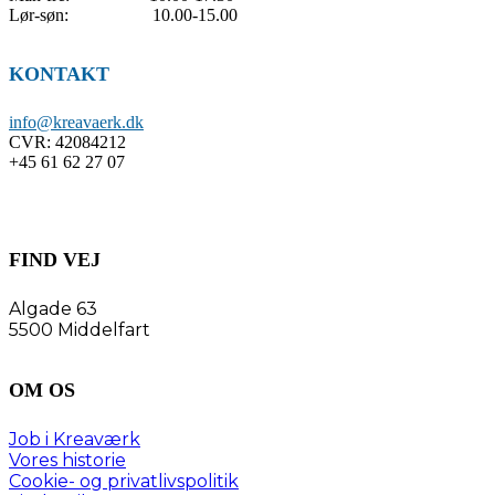
Lør-søn: 10.00-15.00
KONTAKT
info@kreavaerk.dk
CVR:
42084212
+45 61 62 27 07
FIND VEJ
Algade 63
5500 Middelfart
OM OS
Job i Kreaværk
Vores historie
Cookie- og privatlivspolitik